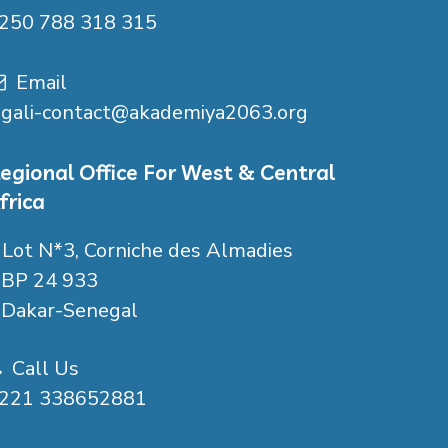
250 788 318 315
Email
igali-contact@akademiya2063.org
egional Office For West & Central
frica
Lot N*3, Corniche des Almadies
P 24 933
akar-Senegal
Call Us
221 338652881