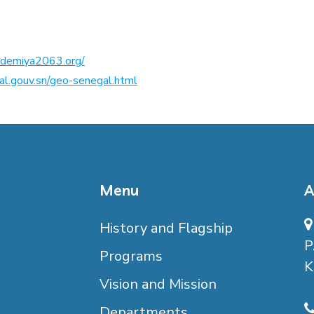
kademiya2063.org/
al.gouv.sn/geo-senegal.html
Menu
A
History and Flagship
P
Programs
K
Vision and Mission
Departments