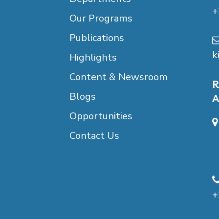
+
Our Programs
Publications
k
Highlights
Content & Newsroom
R
Blogs
A
Opportunities
Contact Us
B
D
+