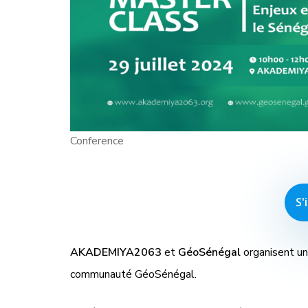
Conference
S'
AKADEMIYA2063
et
GéoSénégal
organisent un
communauté GéoSénégal.