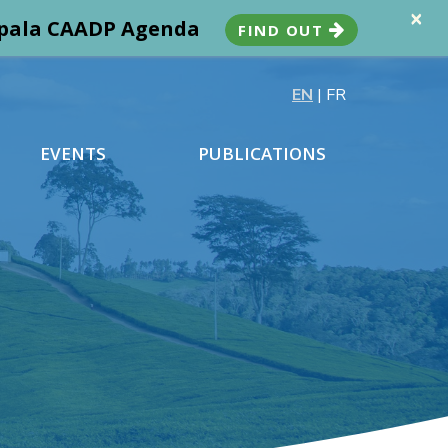
×
ampala CAADP Agenda
FIND OUT
EN
|
FR
EVENTS
PUBLICATIONS