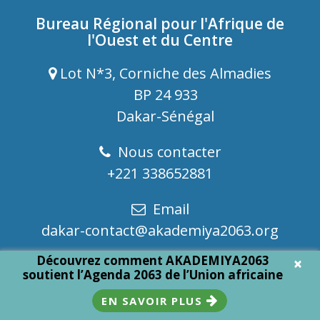
Bureau Régional pour l'Afrique de
l'Ouest et du Centre
Lot N*3, Corniche des Almadies
BP 24 933
Dakar-Sénégal
Nous contacter
+221 338652881
Email
dakar-contact@akademiya2063.org
Découvrez comment AKADEMIYA2063
×
soutient l’Agenda 2063 de l’Union africaine
© AKADEMIYA2063 2026
EN SAVOIR PLUS