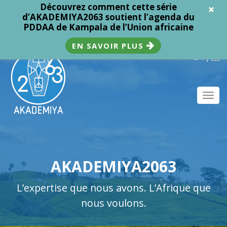
Découvrez comment cette série
×
d’AKADEMIYA2063 soutient l’agenda du
PDDAA de Kampala de l’Union africaine
EN SAVOIR PLUS
EN
|
FR
Toggl
navig
AKADEMIYA2063
L’expertise que nous avons. L’Afrique que
nous voulons.